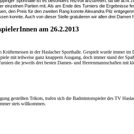
uppinger Sporthalle ist es besonders reizvoll anzutreten, da die ach
er einzelnen Partien mit. Als am Ende des Turniers die Ergebnisse f
reuen, den Preis für den zweiten Rang konnte Alexandra Pilz entge
sen konnte. Auch von dieser Stelle gratulieren wir allen drei Damen h
pielerInnen am 26.2.2013
m Kräftemessen in der Haslacher Sporthalle. Gespielt wurde immer im 
piele mit teilweise ganz knappem Ausgang, doch immer stand der Spaß 
rniers die jeweils drei besten Damen- und Herrenmannschaften mit kl
 gestellten Trikots, trafen sich die Badmintonspieler des TV Haslac
 immer stets willkommen.