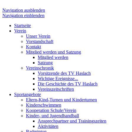
Navigation ausblenden
Navigation einblenden
Startseite
Verein
Unser Verein
Vorstandschaft
Kontakt
Mitglied werden und Satzung
Mitglied werden
Satzung
Vereinschronik
Vorsitzende des TV Haslach
Wichtige Ereignisse...
Die Geschichte des TV Haslach
Vereinszeitschriften
Sportangebote
Eltern-Kind-Turnen und Kinderturnen
Kinderschwimmen
Kooperation Schule/Verein
Kinder- und Jugendhandball
Ansprechpartner und Trainingszeiten
Aktivitäten
Badminton