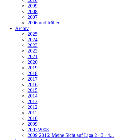
2010
2009
2008
2007
2006 und früher
Archiv
2025
2024
2023
2022
2021
2020
2019
2018
2017
2016
2015
2014
2013
2012
2011
2010
2009
2007/2008
2009-2016: Meine Sicht auf Liga 2 - 3 - 4...