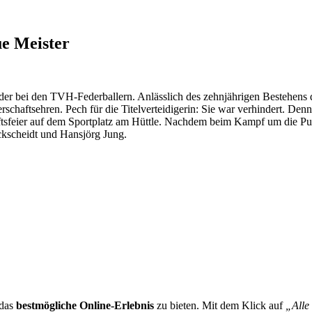
e Meister
uder bei den TVH-Federballern. Anlässlich des zehnjährigen Bestehens
rschaftsehren. Pech für die Titelverteidigerin: Sie war verhindert. D
haftsfeier auf dem Sportplatz am Hüttle. Nachdem beim Kampf um die 
ckscheidt und Hansjörg Jung.
 das
bestmögliche Online-Erlebnis
zu bieten. Mit dem Klick auf
„Alle