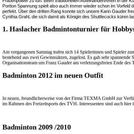
Frauenpower zu tun. Beim traditionellen Aufeinandertreffen in der K
Portion Spannung spielt also auch immer wieder schon im Vorfeld d
perfekt. Über den dritten Rang konnte sich unsere Karin Gauder f
Cynthia Grahl, die sich damit als Königin des Shuttlecocks küren las
1. Haslacher Badmintonturnier für Hobbys
Am vergangenen Samstag trafen sich 14 Spielerinnen und Spieler zu
bestehend aus zwei Gewinnsätzen, zugelost. Es gab sehr spannende S
Organisationsteam um Franz Gauder am verletzungsfreien Ende des Tu
Badminton 2012 im neuen Outfit
In neuen, freundlicherweise von der Firma TEXMA GmbH zur Verfügung
im Rahmen des Freizeitsports des TVH. Interessenten sind auch hier
Badminton 2009 /2010