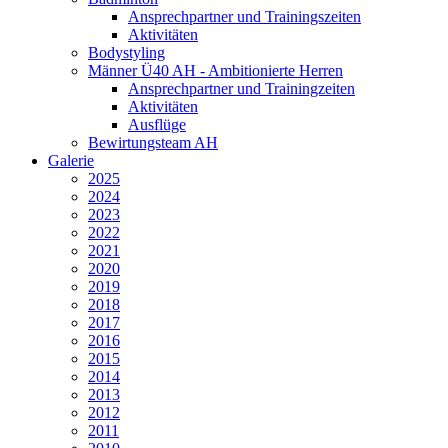
Ansprechpartner und Trainingszeiten
Aktivitäten
Bodystyling
Männer Ü40 AH - Ambitionierte Herren
Ansprechpartner und Trainingzeiten
Aktivitäten
Ausflüge
Bewirtungsteam AH
Galerie
2025
2024
2023
2022
2021
2020
2019
2018
2017
2016
2015
2014
2013
2012
2011